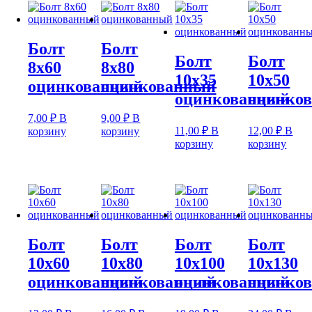
Болт
Болт
Болт
Болт
8х60
8х80
10х35
10х50
оцинкованный
оцинкованный
оцинкованный
оцинко
7,00
₽
В
9,00
₽
В
11,00
₽
В
12,00
₽
В
корзину
корзину
корзину
корзину
Болт
Болт
Болт
Болт
10х60
10х80
10х100
10х130
оцинкованный
оцинкованный
оцинкованный
оцинко