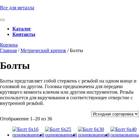
Перейти
Все для металла
к
содержимому
Кнопка
Перейти
Открыть
Каталог
к
Контакты
содержимому
Кнопка
Забронировать
Корзина
Закрыть
консультацию
Главная
/
Метрический крепеж
/ Болты
Болты
Болты представляет собой стержень с резьбой на одном конце и
головкой на другом. Головка предназначена для передачи
крутящего момента ключом или другим инструментом. Резьба
используется для вкручивания в соответствующее отверстие с
внутренней резьбой.
Отображение 1–20 из 36