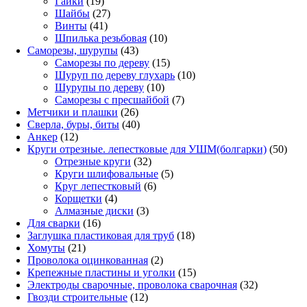
19
товаров
Гайки
19
товаров
27
Шайбы
27
41
товаров
Винты
41
товар
10
Шпилька резьбовая
10
43
товаров
Саморезы, шурупы
43
товара
15
Саморезы по дереву
15
товаров
10
Шуруп по дереву глухарь
10
10
товаров
Шурупы по дереву
10
товаров
7
Саморезы с пресшайбой
7
26
товаров
Метчики и плашки
26
товаров
40
Сверла, буры, биты
40
12
товаров
Анкер
12
товаров
50
Круги отрезные. лепестковые для УШМ(болгарки)
50
32
това
Отрезные круги
32
товара
5
Круги шлифовальные
5
6
товаров
Круг лепестковый
6
4
товаров
Корщетки
4
товара
3
Алмазные диски
3
16
товара
Для сварки
16
товаров
18
Заглушка пластиковая для труб
18
21
товаров
Хомуты
21
товар
2
Проволока оцинкованная
2
товара
15
Крепежные пластины и уголки
15
товаров
32
Электроды сварочные, проволока сварочная
32
12
товара
Гвозди строительные
12