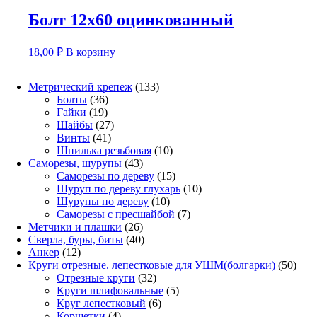
Болт 12х60 оцинкованный
18,00
₽
В корзину
133
Метрический крепеж
133
36
товара
Болты
36
19
товаров
Гайки
19
товаров
27
Шайбы
27
41
товаров
Винты
41
товар
10
Шпилька резьбовая
10
43
товаров
Саморезы, шурупы
43
товара
15
Саморезы по дереву
15
товаров
10
Шуруп по дереву глухарь
10
10
товаров
Шурупы по дереву
10
товаров
7
Саморезы с пресшайбой
7
26
товаров
Метчики и плашки
26
товаров
40
Сверла, буры, биты
40
12
товаров
Анкер
12
товаров
50
Круги отрезные. лепестковые для УШМ(болгарки)
50
32
това
Отрезные круги
32
товара
5
Круги шлифовальные
5
6
товаров
Круг лепестковый
6
4
товаров
Корщетки
4