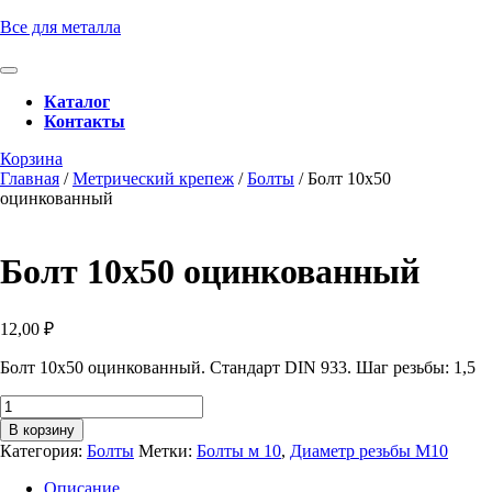
Перейти
Все для металла
к
содержимому
Кнопка
Перейти
Открыть
Каталог
к
Контакты
содержимому
Кнопка
Забронировать
Корзина
Закрыть
консультацию
Главная
/
Метрический крепеж
/
Болты
/ Болт 10х50
оцинкованный
Болт 10х50 оцинкованный
12,00
₽
Болт 10х50 оцинкованный. Стандарт DIN 933. Шаг резьбы: 1,5
Количество
товара
В корзину
Болт
Категория:
Болты
Метки:
Болты м 10
,
Диаметр резьбы М10
10х50
оцинкованный
Описание