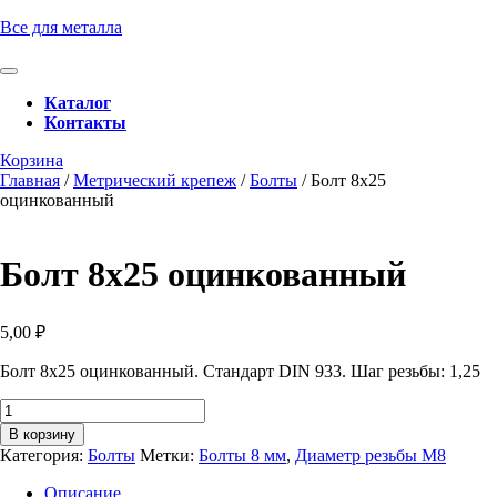
Перейти
Все для металла
к
содержимому
Кнопка
Перейти
Открыть
Каталог
к
Контакты
содержимому
Кнопка
Забронировать
Корзина
Закрыть
консультацию
Главная
/
Метрический крепеж
/
Болты
/ Болт 8х25
оцинкованный
Болт 8х25 оцинкованный
5,00
₽
Болт 8х25 оцинкованный. Стандарт DIN 933. Шаг резьбы: 1,25
Количество
товара
В корзину
Болт
Категория:
Болты
Метки:
Болты 8 мм
,
Диаметр резьбы М8
8х25
оцинкованный
Описание