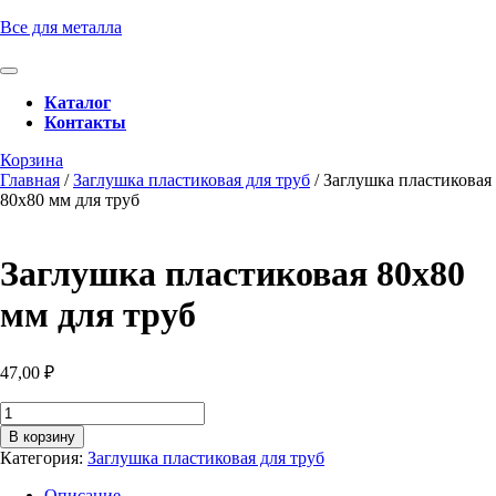
Перейти
Все для металла
к
содержимому
Кнопка
Перейти
Открыть
Каталог
к
Контакты
содержимому
Кнопка
Забронировать
Корзина
Закрыть
консультацию
Главная
/
Заглушка пластиковая для труб
/ Заглушка пластиковая
80х80 мм для труб
Заглушка пластиковая 80х80
мм для труб
47,00
₽
Количество
товара
В корзину
Заглушка
Категория:
Заглушка пластиковая для труб
пластиковая
80х80
Описание