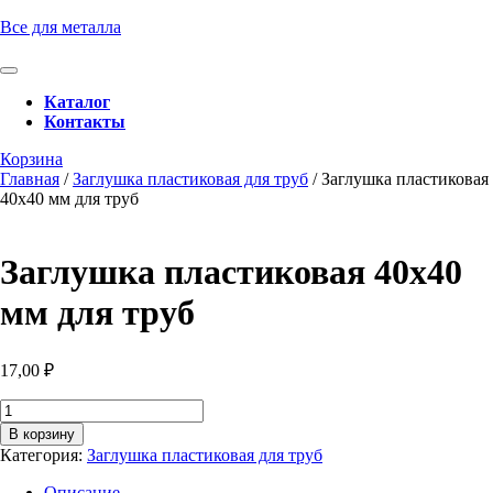
Перейти
Все для металла
к
содержимому
Кнопка
Перейти
Открыть
Каталог
к
Контакты
содержимому
Кнопка
Забронировать
Корзина
Закрыть
консультацию
Главная
/
Заглушка пластиковая для труб
/ Заглушка пластиковая
40х40 мм для труб
Заглушка пластиковая 40х40
мм для труб
17,00
₽
Количество
товара
В корзину
Заглушка
Категория:
Заглушка пластиковая для труб
пластиковая
40х40
Описание