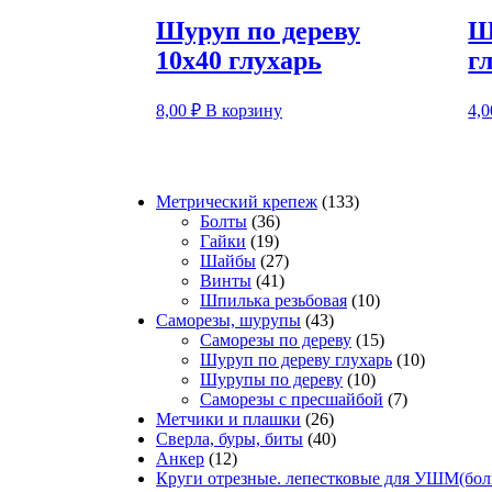
Шуруп по дереву
Ш
10х40 глухарь
г
8,00
₽
В корзину
4,
133
Метрический крепеж
133
36
товара
Болты
36
19
товаров
Гайки
19
товаров
27
Шайбы
27
41
товаров
Винты
41
товар
10
Шпилька резьбовая
10
43
товаров
Саморезы, шурупы
43
товара
15
Саморезы по дереву
15
товаров
10
Шуруп по дереву глухарь
10
10
товаров
Шурупы по дереву
10
товаров
7
Саморезы с пресшайбой
7
26
товаров
Метчики и плашки
26
товаров
40
Сверла, буры, биты
40
12
товаров
Анкер
12
товаров
Круги отрезные. лепестковые для УШМ(бол