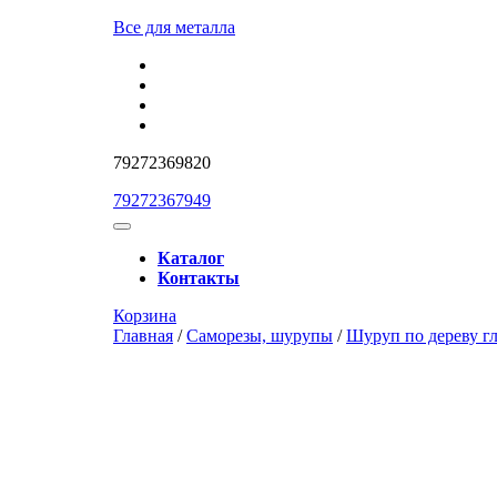
Перейти
Все для металла
к
содержимому
Перейти
к
содержимому
79272369820
79272367949
Кнопка
Открыть
Каталог
Контакты
Кнопка
Забронировать
Корзина
Закрыть
консультацию
Главная
/
Саморезы, шурупы
/
Шуруп по дереву г