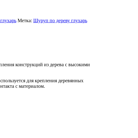
глухарь
Метка:
Шуруп по дереву глухарь
пления конструкций из дерева с высокими
используется для крепления деревянных
нтакта с материалом.