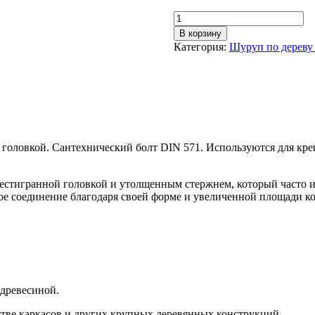
Количество
товара
В корзину
Шуруп
Категория:
Шуруп по дереву 
по
дереву
12х100
глухарь
 головкой. Сантехнический болт DIN 571. Используются для кре
шестигранной головкой и утолщенным стержнем, который часто 
е соединение благодаря своей форме и увеличенной площади ко
 древесиной.
тве каркасов и других крупных деревянных конструкций.