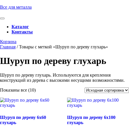
Перейти
Все для металла
к
содержимому
Кнопка
Перейти
Открыть
Каталог
к
Контакты
содержимому
Кнопка
Забронировать
Корзина
Закрыть
консультацию
Главная
/ Товары с меткой «Шуруп по дереву глухарь»
Шуруп по дереву глухарь
Шуруп по дереву глухарь. Используются для крепления
конструкций из дерева с высокими несущими возможностями.
Показаны все (10)
Шуруп по дереву 6х60
Шуруп по дереву 6х100
глухарь
глухарь