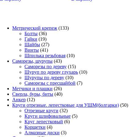
133
Метрический крепеж
133
36
товара
Болты
36
19
товаров
Гайки
19
товаров
27
Шайбы
27
41
товаров
Винты
41
товар
10
Шпилька резьбовая
10
43
товаров
Саморезы, шурупы
43
товара
15
Саморезы по дереву
15
товаров
10
Шуруп по дереву глухарь
10
10
товаров
Шурупы по дереву
10
товаров
7
Саморезы с пресшайбой
7
26
товаров
Метчики и плашки
26
товаров
40
Сверла, буры, биты
40
12
товаров
Анкер
12
товаров
50
Круги отрезные. лепестковые для УШМ(болгарки)
50
32
това
Отрезные круги
32
товара
5
Круги шлифовальные
5
6
товаров
Круг лепестковый
6
4
товаров
Корщетки
4
товара
3
Алмазные диски
3