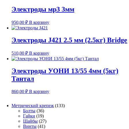
Электроды мр3 3мм
950,00
₽
В корзину
Электроды J421 2.5 мм (2.5кг) Bridge
510,00
₽
В корзину
Электроды УОНИ 13/55 4мм (5кг)
Тантал
860,00
₽
В корзину
133
Метрический крепеж
133
36
товара
Болты
36
19
товаров
Гайки
19
товаров
27
Шайбы
27
41
товаров
Винты
41