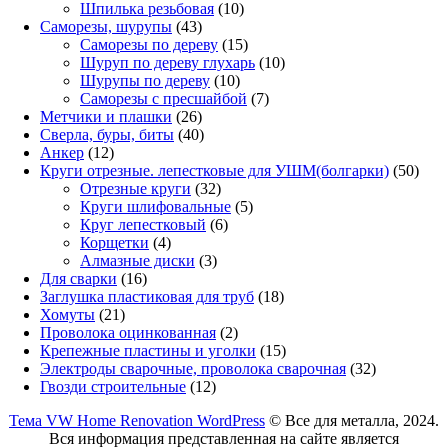
товар
10
Шпилька резьбовая
10
43
товаров
Саморезы, шурупы
43
товара
15
Саморезы по дереву
15
товаров
10
Шуруп по дереву глухарь
10
10
товаров
Шурупы по дереву
10
товаров
7
Саморезы с пресшайбой
7
26
товаров
Метчики и плашки
26
товаров
40
Сверла, буры, биты
40
12
товаров
Анкер
12
товаров
50
Круги отрезные. лепестковые для УШМ(болгарки)
50
32
това
Отрезные круги
32
товара
5
Круги шлифовальные
5
6
товаров
Круг лепестковый
6
4
товаров
Корщетки
4
товара
3
Алмазные диски
3
16
товара
Для сварки
16
товаров
18
Заглушка пластиковая для труб
18
21
товаров
Хомуты
21
товар
2
Проволока оцинкованная
2
товара
15
Крепежные пластины и уголки
15
товаров
32
Электроды сварочные, проволока сварочная
32
12
товара
Гвозди строительные
12
товаров
Тема VW Home Renovation WordPress
© Все для металла, 2024.
Вся информация представленная на сайте является