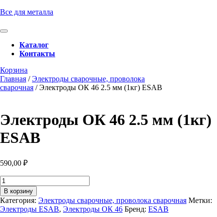
Перейти
Все для металла
к
содержимому
Кнопка
Перейти
Открыть
Каталог
к
Контакты
содержимому
Кнопка
Забронировать
Корзина
Закрыть
консультацию
Главная
/
Электроды сварочные, проволока
сварочная
/ Электроды ОК 46 2.5 мм (1кг) ESAB
Электроды ОК 46 2.5 мм (1кг)
ESAB
590,00
₽
Количество
товара
В корзину
Электроды
Категория:
Электроды сварочные, проволока сварочная
Метки:
ОК
Электроды ESAB
,
Электроды ОК 46
Бренд:
ESAB
46