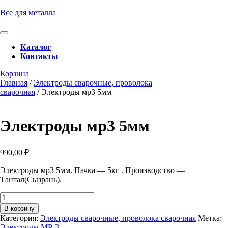
Перейти
Все для металла
к
содержимому
Кнопка
Перейти
Открыть
Каталог
к
Контакты
содержимому
Кнопка
Забронировать
Корзина
Закрыть
консультацию
Главная
/
Электроды сварочные, проволока
сварочная
/ Электроды мр3 5мм
Электроды мр3 5мм
990,00
₽
Электроды мр3 5мм. Пачка — 5кг . Производство —
Тантал(Сызрань).
Количество
товара
В корзину
Электроды
Категория:
Электроды сварочные, проволока сварочная
Метка:
мр3
Электроды МР-3