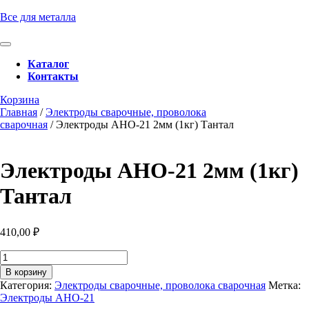
Перейти
Все для металла
к
содержимому
Кнопка
Перейти
Открыть
Каталог
к
Контакты
содержимому
Кнопка
Забронировать
Корзина
Закрыть
консультацию
Главная
/
Электроды сварочные, проволока
сварочная
/ Электроды АНО-21 2мм (1кг) Тантал
Электроды АНО-21 2мм (1кг)
Тантал
410,00
₽
Количество
товара
В корзину
Электроды
Категория:
Электроды сварочные, проволока сварочная
Метка:
АНО-21
Электроды АНО-21
2мм