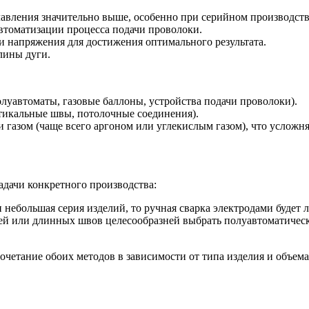
лавления значительно выше, особенно при серийном производств
автоматизации процесса подачи проволоки.
и напряжения для достижения оптимального результата.
лины дуги.
луавтоматы, газовые баллоны, устройства подачи проволоки).
тикальные швы, потолочные соединения).
 газом (чаще всего аргоном или углекислым газом), что усложн
адачи конкретного производства:
 небольшая серия изделий, то ручная сварка электродами будет
лей или длинных швов целесообразней выбрать полуавтоматиче
очетание обоих методов в зависимости от типа изделия и объем