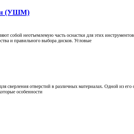
Диски
ин (УШМ)
для
угловых
шлифмашин
ства и правильного выбора дисков. Угловые
(УШМ)
екоторые особенности
ые
ды