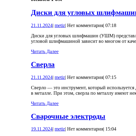
записям
Диски для угловых шлифмаш
21.11.2024
metiz
21.11.2024
|
metiz
|
Нет комментария
|
07:18
Диски для угловых шлифмашин (УШМ) представляют собой неотъемлемую часть оснастки для этих инструментов. Эффективность и безопасность работы самой
угловой шлифмашиной зависит во многом от каче
Читать
Читать Далее
Далее
Сверла
Сверла
21.11.2024
metiz
21.11.2024
|
metiz
|
Нет комментария
|
07:15
Сверло — это инструмент, который используется для сверления отверстий в различных материалах. Одной из его основных функций является сверление отверстий
в металле. При этом, сверла по металлу имеют н
Читать
Читать Далее
Далее
Сварочн
Сварочные электроды
электро
19.11.2024
metiz
19.11.2024
|
metiz
|
Нет комментария
|
15:04