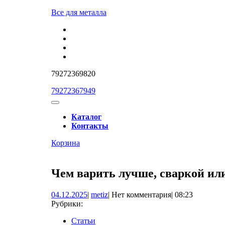
Перейти
Все для металла
к
содержимому
Перейти
к
содержимому
79272369820
79272367949
Кнопка
Открыть
Каталог
Контакты
Кнопка
Забронировать
Корзина
Закрыть
консультацию
Чем варить лучше, сваркой ил
04.12.2025
metiz
04.12.2025
|
metiz
|
Нет комментария
|
08:23
Рубрики:
Статьи