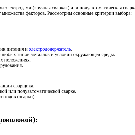
 электродами («ручная сварка») или полуавтоматическая сварка
 множества факторов. Рассмотрим основные критерии выбора:
ник питания и
электрододержатель
.
я любых типов металлов и условий окружающей среды.
ых положениях.
орудования.
икации сварщика.
кой или полуавтоматической сварке.
отходов (огарки).
роволокой):