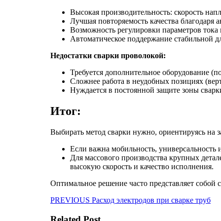
Высокая производительность: скорость нап
Лучшая повторяемость качества благодаря 
Возможность регулировки параметров тока 
Автоматическое поддержание стабильной д
Недостатки сварки проволокой:
Требуется дополнительное оборудование (по
Сложнее работа в неудобных позициях (вер
Нуждается в постоянной защите зоны сварки
Итог:
Выбирать метод сварки нужно, ориентируясь на з
Если важна мобильность, универсальность и
Для массового производства крупных дета
высокую скорость и качество исполнения.
Оптимальное решение часто представляет собой с
Навигация
Предыдущая
PREVIOUS
Расход электродов при сварке труб
запись:
по
Related Post