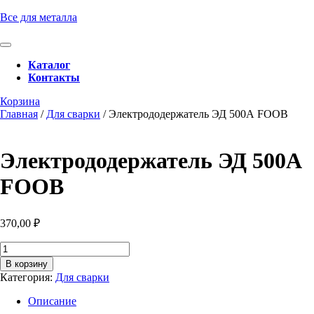
Перейти
Все для металла
к
содержимому
Кнопка
Перейти
Открыть
Каталог
к
Контакты
содержимому
Кнопка
Забронировать
Корзина
Закрыть
консультацию
Главная
/
Для сварки
/ Электрододержатель ЭД 500А FOOB
Электрододержатель ЭД 500А
FOOB
370,00
₽
Количество
товара
В корзину
Электрододержатель
Категория:
Для сварки
ЭД
500А
Описание
FOOB