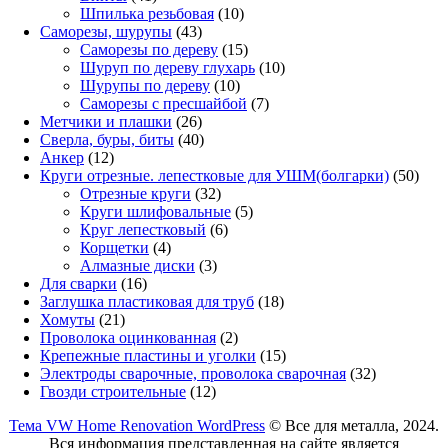
товар
10
Шпилька резьбовая
10
43
товаров
Саморезы, шурупы
43
товара
15
Саморезы по дереву
15
товаров
10
Шуруп по дереву глухарь
10
10
товаров
Шурупы по дереву
10
товаров
7
Саморезы с пресшайбой
7
26
товаров
Метчики и плашки
26
товаров
40
Сверла, буры, биты
40
12
товаров
Анкер
12
товаров
50
Круги отрезные. лепестковые для УШМ(болгарки)
50
32
това
Отрезные круги
32
товара
5
Круги шлифовальные
5
6
товаров
Круг лепестковый
6
4
товаров
Корщетки
4
товара
3
Алмазные диски
3
16
товара
Для сварки
16
товаров
18
Заглушка пластиковая для труб
18
21
товаров
Хомуты
21
товар
2
Проволока оцинкованная
2
товара
15
Крепежные пластины и уголки
15
товаров
32
Электроды сварочные, проволока сварочная
32
12
товара
Гвозди строительные
12
товаров
Тема VW Home Renovation WordPress
© Все для металла, 2024.
Вся информация представленная на сайте является