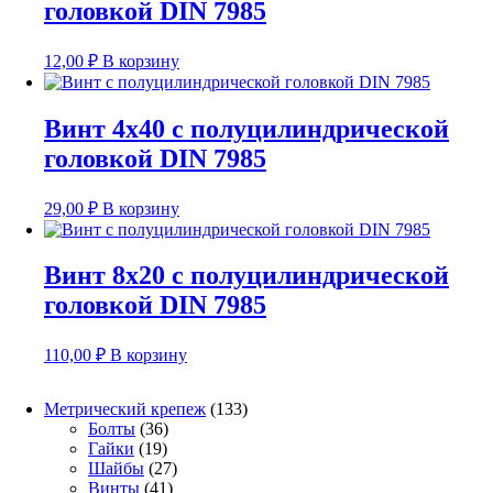
головкой DIN 7985
12,00
₽
В корзину
Винт 4х40 с полуцилиндрической
головкой DIN 7985
29,00
₽
В корзину
Винт 8х20 с полуцилиндрической
головкой DIN 7985
110,00
₽
В корзину
133
Метрический крепеж
133
36
товара
Болты
36
19
товаров
Гайки
19
товаров
27
Шайбы
27
41
товаров
Винты
41