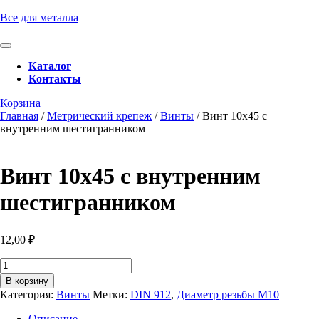
Перейти
Все для металла
к
содержимому
Кнопка
Перейти
Открыть
Каталог
к
Контакты
содержимому
Кнопка
Забронировать
Корзина
Закрыть
консультацию
Главная
/
Метрический крепеж
/
Винты
/ Винт 10х45 с
внутренним шестигранником
Винт 10х45 с внутренним
шестигранником
12,00
₽
Количество
товара
В корзину
Винт
Категория:
Винты
Метки:
DIN 912
,
Диаметр резьбы М10
10х45
с
Описание