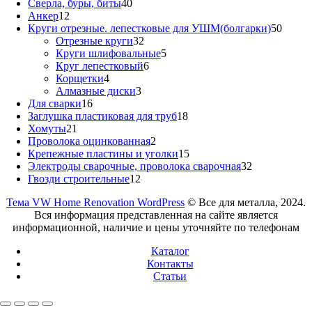
товаров
40
Сверла, буры, биты
40
12
товаров
Анкер
12
товаров
50
Круги отрезные. лепестковые для УШМ(болгарки)
50
32
товар
Отрезные круги
32
товара
5
Круги шлифовальные
5
6
товаров
Круг лепестковый
6
4
товаров
Корщетки
4
товара
3
Алмазные диски
3
16
товара
Для сварки
16
товаров
18
Заглушка пластиковая для труб
18
21
товаров
Хомуты
21
товар
2
Проволока оцинкованная
2
товара
15
Крепежные пластины и уголки
15
товаров
32
Электроды сварочные, проволока сварочная
32
12
товара
Гвозди строительные
12
товаров
Тема VW Home Renovation WordPress
© Все для металла, 2024.
Вся информация представленная на сайте является
информационной, наличие и цены уточняйте по телефонам
Каталог
Контакты
Статьи
Прокрутить
вверх