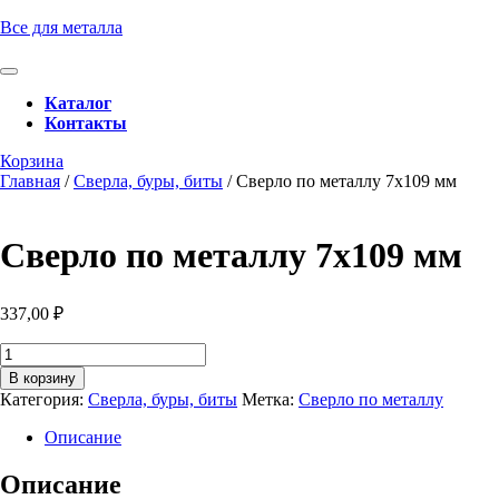
Перейти
Все для металла
к
содержимому
Кнопка
Перейти
Открыть
Каталог
к
Контакты
содержимому
Кнопка
Забронировать
Корзина
Закрыть
консультацию
Главная
/
Сверла, буры, биты
/ Сверло по металлу 7х109 мм
Сверло по металлу 7х109 мм
337,00
₽
Количество
товара
В корзину
Сверло
Категория:
Сверла, буры, биты
Метка:
Сверло по металлу
по
металлу
Описание
7х109
мм
Описание