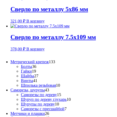
Сверло по металлу 5х86 мм
321,00
₽
В корзину
Сверло по металлу 7.5х109 мм
378,00
₽
В корзину
133
Метрический крепеж
133
36
товара
Болты
36
19
товаров
Гайки
19
товаров
27
Шайбы
27
41
товаров
Винты
41
товар
10
Шпилька резьбовая
10
43
товаров
Саморезы, шурупы
43
товара
15
Саморезы по дереву
15
товаров
10
Шуруп по дереву глухарь
10
10
товаров
Шурупы по дереву
10
товаров
7
Саморезы с пресшайбой
7
26
товаров
Метчики и плашки
26