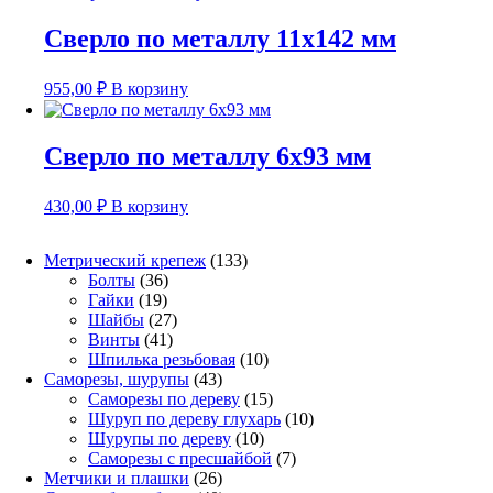
Сверло по металлу 11х142 мм
955,00
₽
В корзину
Сверло по металлу 6х93 мм
430,00
₽
В корзину
133
Метрический крепеж
133
36
товара
Болты
36
19
товаров
Гайки
19
товаров
27
Шайбы
27
41
товаров
Винты
41
товар
10
Шпилька резьбовая
10
43
товаров
Саморезы, шурупы
43
товара
15
Саморезы по дереву
15
товаров
10
Шуруп по дереву глухарь
10
10
товаров
Шурупы по дереву
10
товаров
7
Саморезы с пресшайбой
7
26
товаров
Метчики и плашки
26