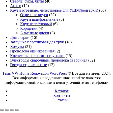
товаров
40
Сверла, буры, биты
40
12
товаров
Анкер
12
товаров
50
Круги отрезные. лепестковые для УШМ(болгарки)
50
32
това
Отрезные круги
32
товара
5
Круги шлифовальные
5
6
товаров
Круг лепестковый
6
4
товаров
Корщетки
4
товара
3
Алмазные диски
3
16
товара
Для сварки
16
товаров
18
Заглушка пластиковая для труб
18
21
товаров
Хомуты
21
товар
2
Проволока оцинкованная
2
товара
15
Крепежные пластины и уголки
15
товаров
32
Электроды сварочные, проволока сварочная
32
12
товара
Гвозди строительные
12
товаров
Тема VW Home Renovation WordPress
© Все для металла, 2024.
Вся информация представленная на сайте является
информационной, наличие и цены уточняйте по телефонам
Каталог
Контакты
Статьи
Прокрутить
вверх