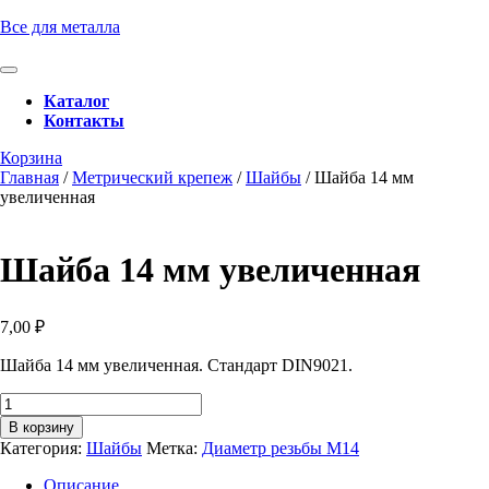
Перейти
Все для металла
к
содержимому
Кнопка
Перейти
Открыть
Каталог
к
Контакты
содержимому
Кнопка
Забронировать
Корзина
Закрыть
консультацию
Главная
/
Метрический крепеж
/
Шайбы
/ Шайба 14 мм
увеличенная
Шайба 14 мм увеличенная
7,00
₽
Шайба 14 мм увеличенная. Стандарт DIN9021.
Количество
товара
В корзину
Шайба
Категория:
Шайбы
Метка:
Диаметр резьбы М14
14
мм
Описание