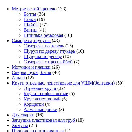
133
Метрический крепеж
133
36
товара
Болты
36
19
товаров
Гайки
19
товаров
27
Шайбы
27
41
товаров
Винты
41
товар
10
Шпилька резьбовая
10
43
товаров
Саморезы, шурупы
43
товара
15
Саморезы по дереву
15
товаров
10
Шуруп по дереву глухарь
10
10
товаров
Шурупы по дереву
10
товаров
7
Саморезы с пресшайбой
7
26
товаров
Метчики и плашки
26
товаров
40
Сверла, буры, биты
40
12
товаров
Анкер
12
товаров
50
Круги отрезные. лепестковые для УШМ(болгарки)
50
32
това
Отрезные круги
32
товара
5
Круги шлифовальные
5
6
товаров
Круг лепестковый
6
4
товаров
Корщетки
4
товара
3
Алмазные диски
3
16
товара
Для сварки
16
товаров
18
Заглушка пластиковая для труб
18
21
товаров
Хомуты
21
товар
2
Проволока оцинкованная
2