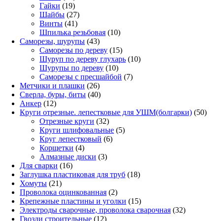
19
товаров
Гайки
19
товаров
27
Шайбы
27
41
товаров
Винты
41
товар
10
Шпилька резьбовая
10
43
товаров
Саморезы, шурупы
43
товара
15
Саморезы по дереву
15
товаров
10
Шуруп по дереву глухарь
10
10
товаров
Шурупы по дереву
10
товаров
7
Саморезы с пресшайбой
7
26
товаров
Метчики и плашки
26
товаров
40
Сверла, буры, биты
40
12
товаров
Анкер
12
товаров
50
Круги отрезные. лепестковые для УШМ(болгарки)
50
32
това
Отрезные круги
32
товара
5
Круги шлифовальные
5
6
товаров
Круг лепестковый
6
4
товаров
Корщетки
4
товара
3
Алмазные диски
3
16
товара
Для сварки
16
товаров
18
Заглушка пластиковая для труб
18
21
товаров
Хомуты
21
товар
2
Проволока оцинкованная
2
товара
15
Крепежные пластины и уголки
15
товаров
32
Электроды сварочные, проволока сварочная
32
12
товара
Гвозди строительные
12