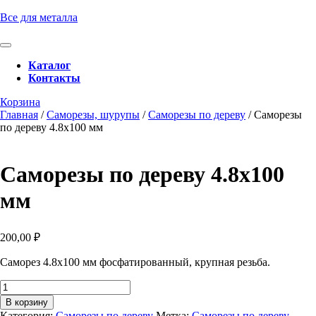
Перейти
Все для металла
к
содержимому
Кнопка
Перейти
Открыть
Каталог
к
Контакты
содержимому
Кнопка
Забронировать
Корзина
Закрыть
консультацию
Главная
/
Саморезы, шурупы
/
Саморезы по дереву
/ Саморезы
по дереву 4.8х100 мм
Саморезы по дереву 4.8х100
мм
200,00
₽
Саморез 4.8х100 мм фосфатированный, крупная резьба.
Количество
товара
В корзину
Саморезы
Категория:
Саморезы по дереву
Метка:
Саморезы по дереву