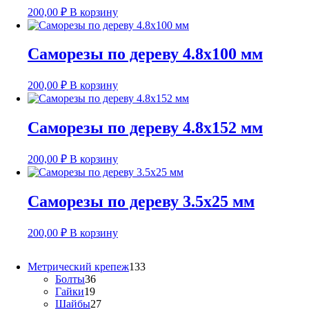
200,00
₽
В корзину
Саморезы по дереву 4.8х100 мм
200,00
₽
В корзину
Саморезы по дереву 4.8х152 мм
200,00
₽
В корзину
Саморезы по дереву 3.5х25 мм
200,00
₽
В корзину
133
Метрический крепеж
133
36
товара
Болты
36
19
товаров
Гайки
19
товаров
27
Шайбы
27