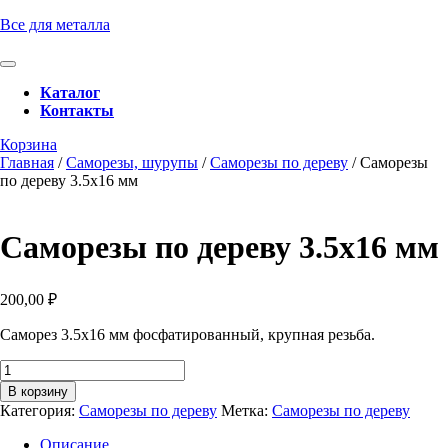
Перейти
Все для металла
к
содержимому
Кнопка
Перейти
Открыть
Каталог
к
Контакты
содержимому
Кнопка
Забронировать
Корзина
Закрыть
консультацию
Главная
/
Саморезы, шурупы
/
Саморезы по дереву
/ Саморезы
по дереву 3.5х16 мм
Саморезы по дереву 3.5х16 мм
200,00
₽
Саморез 3.5х16 мм фосфатированный, крупная резьба.
Количество
товара
В корзину
Саморезы
Категория:
Саморезы по дереву
Метка:
Саморезы по дереву
по
дереву
Описание