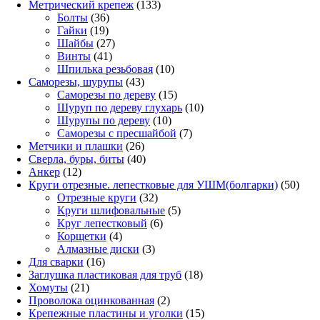
133
Метрический крепеж
133
36
товара
Болты
36
19
товаров
Гайки
19
товаров
27
Шайбы
27
41
товаров
Винты
41
товар
10
Шпилька резьбовая
10
43
товаров
Саморезы, шурупы
43
товара
15
Саморезы по дереву
15
товаров
10
Шуруп по дереву глухарь
10
10
товаров
Шурупы по дереву
10
товаров
7
Саморезы с пресшайбой
7
26
товаров
Метчики и плашки
26
товаров
40
Сверла, буры, биты
40
12
товаров
Анкер
12
товаров
50
Круги отрезные. лепестковые для УШМ(болгарки)
50
32
това
Отрезные круги
32
товара
5
Круги шлифовальные
5
6
товаров
Круг лепестковый
6
4
товаров
Корщетки
4
товара
3
Алмазные диски
3
16
товара
Для сварки
16
товаров
18
Заглушка пластиковая для труб
18
21
товаров
Хомуты
21
товар
2
Проволока оцинкованная
2
товара
15
Крепежные пластины и уголки
15