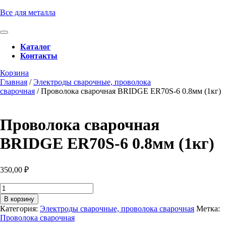
Перейти
Все для металла
к
содержимому
Кнопка
Перейти
Открыть
Каталог
к
Контакты
содержимому
Кнопка
Забронировать
Корзина
Закрыть
консультацию
Главная
/
Электроды сварочные, проволока
сварочная
/ Проволока сварочная BRIDGE ER70S-6 0.8мм (1кг)
Проволока сварочная
BRIDGE ER70S-6 0.8мм (1кг)
350,00
₽
Количество
товара
В корзину
Проволока
Категория:
Электроды сварочные, проволока сварочная
Метка:
сварочная
Проволока сварочная
BRIDGE