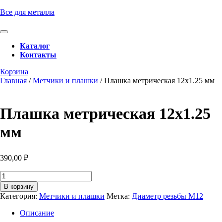
Перейти
Все для металла
к
содержимому
Кнопка
Перейти
Открыть
Каталог
к
Контакты
содержимому
Кнопка
Забронировать
Корзина
Закрыть
консультацию
Главная
/
Метчики и плашки
/ Плашка метрическая 12х1.25 мм
Плашка метрическая 12х1.25
мм
390,00
₽
Количество
товара
В корзину
Плашка
Категория:
Метчики и плашки
Метка:
Диаметр резьбы М12
метрическая
12х1.25
Описание
мм