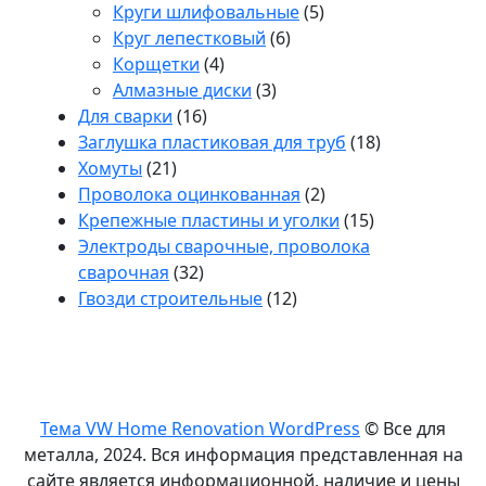
товара
5
Круги шлифовальные
5
6
товаров
Круг лепестковый
6
4
товаров
Корщетки
4
товара
3
Алмазные диски
3
16
товара
Для сварки
16
товаров
18
Заглушка пластиковая для труб
18
21
товаров
Хомуты
21
товар
2
Проволока оцинкованная
2
товара
15
Крепежные пластины и уголки
15
товаров
Электроды сварочные, проволока
32
сварочная
32
товара
12
Гвозди строительные
12
товаров
Тема VW Home Renovation WordPress
© Все для
металла, 2024. Вся информация представленная на
сайте является информационной, наличие и цены