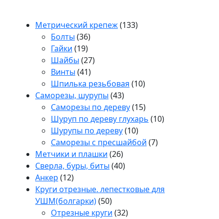
133
Метрический крепеж
133
36
товара
Болты
36
19
товаров
Гайки
19
товаров
27
Шайбы
27
41
товаров
Винты
41
товар
10
Шпилька резьбовая
10
43
товаров
Саморезы, шурупы
43
товара
15
Саморезы по дереву
15
товаров
10
Шуруп по дереву глухарь
10
10
товаров
Шурупы по дереву
10
товаров
7
Саморезы с пресшайбой
7
26
товаров
Метчики и плашки
26
товаров
40
Сверла, буры, биты
40
12
товаров
Анкер
12
товаров
Круги отрезные. лепестковые для
50
УШМ(болгарки)
50
товаров
32
Отрезные круги
32