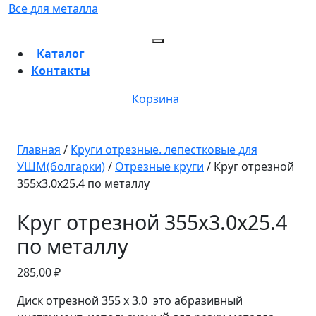
Перейти
Все для металла
к
содержимому
Кнопка
Каталог
Перейти
Открыть
Контакты
к
содержимому
Кнопка
Забронировать
Корзина
Закрыть
консультацию
Главная
/
Круги отрезные. лепестковые для
УШМ(болгарки)
/
Отрезные круги
/ Круг отрезной
355х3.0х25.4 по металлу
Круг отрезной 355х3.0х25.4
по металлу
285,00
₽
Диск отрезной 355 х 3.0 это абразивный