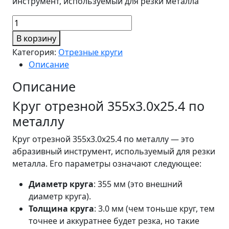
инструмент, используемый для резки металла
Количество
товара
В корзину
Круг
Категория:
Отрезные круги
отрезной
Описание
355х3.0х25.4
по
Описание
металлу
Круг отрезной 355х3.0х25.4 по
металлу
Круг отрезной 355х3.0х25.4 по металлу — это
абразивный инструмент, используемый для резки
металла. Его параметры означают следующее:
Диаметр круга
: 355 мм (это внешний
диаметр круга).
Толщина круга
: 3.0 мм (чем тоньше круг, тем
точнее и аккуратнее будет резка, но такие