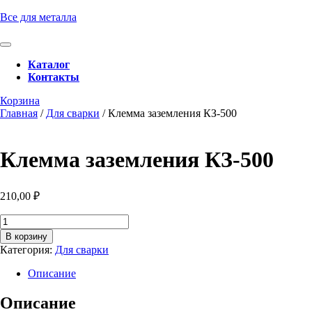
Перейти
Все для металла
к
содержимому
Кнопка
Перейти
Открыть
Каталог
к
Контакты
содержимому
Кнопка
Забронировать
Корзина
Закрыть
консультацию
Главная
/
Для сварки
/ Клемма заземления КЗ-500
Клемма заземления КЗ-500
210,00
₽
Количество
товара
В корзину
Клемма
Категория:
Для сварки
заземления
КЗ-500
Описание
Описание