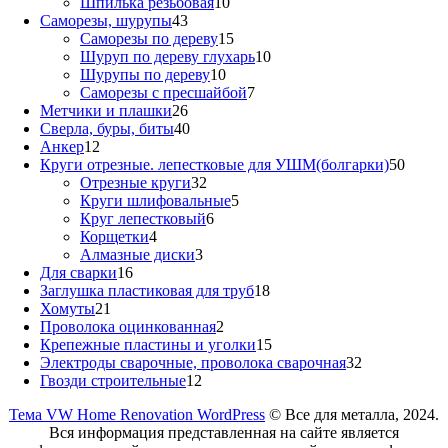
товар
10
Шпилька резьбовая
10
43
товаров
Саморезы, шурупы
43
товара
15
Саморезы по дереву
15
товаров
10
Шуруп по дереву глухарь
10
10
товаров
Шурупы по дереву
10
товаров
7
Саморезы с пресшайбой
7
26
товаров
Метчики и плашки
26
товаров
40
Сверла, буры, биты
40
12
товаров
Анкер
12
товаров
50
Круги отрезные. лепестковые для УШМ(болгарки)
50
32
товар
Отрезные круги
32
товара
5
Круги шлифовальные
5
6
товаров
Круг лепестковый
6
4
товаров
Корщетки
4
товара
3
Алмазные диски
3
16
товара
Для сварки
16
товаров
18
Заглушка пластиковая для труб
18
21
товаров
Хомуты
21
товар
2
Проволока оцинкованная
2
товара
15
Крепежные пластины и уголки
15
товаров
32
Электроды сварочные, проволока сварочная
32
12
товара
Гвозди строительные
12
товаров
Тема VW Home Renovation WordPress
© Все для металла, 2024.
Вся информация представленная на сайте является