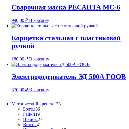
Сварочная маска РЕСАНТА МС-6
990,00
₽
В корзину
Корщетка стальная с пластиковой
ручкой
180,00
₽
В корзину
Электрододержатель ЭД 500А FOOB
370,00
₽
В корзину
133
Метрический крепеж
133
36
товара
Болты
36
19
товаров
Гайки
19
товаров
27
Шайбы
27
41
товаров
Винты
41