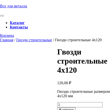
Перейти
Все для металла
к
содержимому
Кнопка
Перейти
Открыть
Каталог
к
Контакты
содержимому
Кнопка
Забронировать
Корзина
Закрыть
консультацию
Главная
/
Гвозди строительные
/ Гвозди строительные 4х120
Гвозди
строительные
4х120
120,00
₽
Гвозди строительные размером
4х120 мм
Количество
товара
В корзину