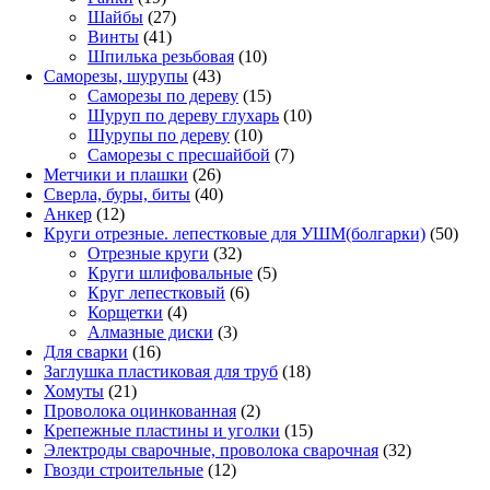
товаров
27
Шайбы
27
41
товаров
Винты
41
товар
10
Шпилька резьбовая
10
43
товаров
Саморезы, шурупы
43
товара
15
Саморезы по дереву
15
товаров
10
Шуруп по дереву глухарь
10
10
товаров
Шурупы по дереву
10
товаров
7
Саморезы с пресшайбой
7
26
товаров
Метчики и плашки
26
товаров
40
Сверла, буры, биты
40
12
товаров
Анкер
12
товаров
50
Круги отрезные. лепестковые для УШМ(болгарки)
50
32
това
Отрезные круги
32
товара
5
Круги шлифовальные
5
6
товаров
Круг лепестковый
6
4
товаров
Корщетки
4
товара
3
Алмазные диски
3
16
товара
Для сварки
16
товаров
18
Заглушка пластиковая для труб
18
21
товаров
Хомуты
21
товар
2
Проволока оцинкованная
2
товара
15
Крепежные пластины и уголки
15
товаров
32
Электроды сварочные, проволока сварочная
32
12
товара
Гвозди строительные
12
товаров