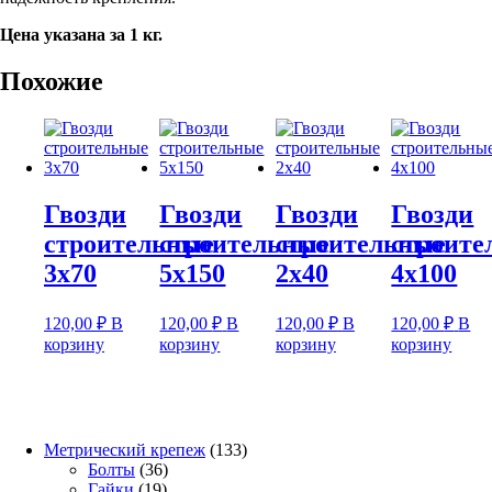
Цена указана за 1 кг.
Похожие
Гвозди
Гвозди
Гвозди
Гвозди
строительные
строительные
строительные
строите
3х70
5х150
2х40
4х100
120,00
₽
В
120,00
₽
В
120,00
₽
В
120,00
₽
В
корзину
корзину
корзину
корзину
133
Метрический крепеж
133
36
товара
Болты
36
19
товаров
Гайки
19