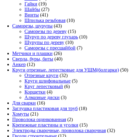
19
товаров
Гайки
19
товаров
27
Шайбы
27
41
товаров
Винты
41
товар
10
Шпилька резьбовая
10
43
товаров
Саморезы, шурупы
43
товара
15
Саморезы по дереву
15
товаров
10
Шуруп по дереву глухарь
10
10
товаров
Шурупы по дереву
10
товаров
7
Саморезы с пресшайбой
7
26
товаров
Метчики и плашки
26
товаров
40
Сверла, буры, биты
40
12
товаров
Анкер
12
товаров
50
Круги отрезные. лепестковые для УШМ(болгарки)
50
32
това
Отрезные круги
32
товара
5
Круги шлифовальные
5
6
товаров
Круг лепестковый
6
4
товаров
Корщетки
4
товара
3
Алмазные диски
3
16
товара
Для сварки
16
товаров
18
Заглушка пластиковая для труб
18
21
товаров
Хомуты
21
товар
2
Проволока оцинкованная
2
товара
15
Крепежные пластины и уголки
15
товаров
32
Электроды сварочные, проволока сварочная
32
12
товара
Гвозди строительные
12