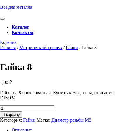
Перейти
Все для металла
к
содержимому
Кнопка
Перейти
Открыть
Каталог
к
Контакты
содержимому
Кнопка
Забронировать
Корзина
Закрыть
консультацию
Главная
/
Метрический крепеж
/
Гайки
/ Гайка 8
Гайка 8
1,00
₽
Гайка на 8 оцинкованная. Купить в Уфе, цена, описание.
DIN934.
Количество
товара
В корзину
Гайка
Категория:
Гайки
Метка:
Диаметр резьбы М8
8
Описание