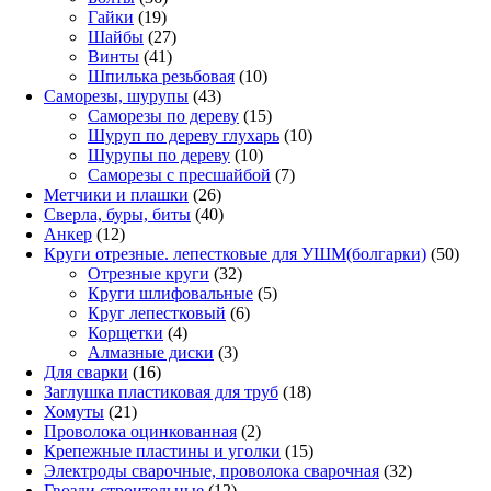
19
товаров
Гайки
19
товаров
27
Шайбы
27
41
товаров
Винты
41
товар
10
Шпилька резьбовая
10
43
товаров
Саморезы, шурупы
43
товара
15
Саморезы по дереву
15
товаров
10
Шуруп по дереву глухарь
10
10
товаров
Шурупы по дереву
10
товаров
7
Саморезы с пресшайбой
7
26
товаров
Метчики и плашки
26
товаров
40
Сверла, буры, биты
40
12
товаров
Анкер
12
товаров
50
Круги отрезные. лепестковые для УШМ(болгарки)
50
32
това
Отрезные круги
32
товара
5
Круги шлифовальные
5
6
товаров
Круг лепестковый
6
4
товаров
Корщетки
4
товара
3
Алмазные диски
3
16
товара
Для сварки
16
товаров
18
Заглушка пластиковая для труб
18
21
товаров
Хомуты
21
товар
2
Проволока оцинкованная
2
товара
15
Крепежные пластины и уголки
15
товаров
32
Электроды сварочные, проволока сварочная
32
12
товара
Гвозди строительные
12