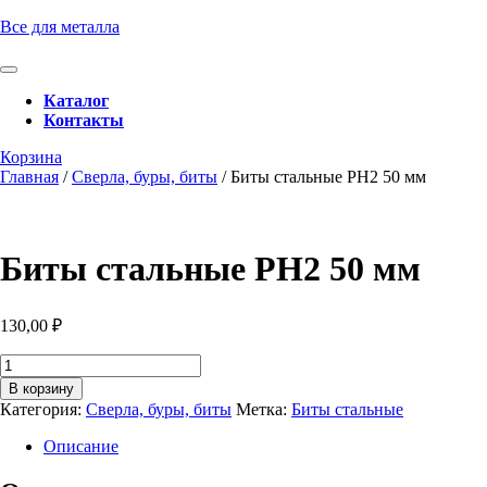
Перейти
Все для металла
к
содержимому
Кнопка
Перейти
Открыть
Каталог
к
Контакты
содержимому
Кнопка
Забронировать
Корзина
Закрыть
консультацию
Главная
/
Сверла, буры, биты
/ Биты стальные PH2 50 мм
Биты стальные PH2 50 мм
130,00
₽
Количество
товара
В корзину
Биты
Категория:
Сверла, буры, биты
Метка:
Биты стальные
стальные
PH2
Описание
50
мм