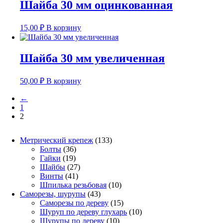
Шайба 30 мм оцинкованная
15,00
₽
В корзину
Шайба 30 мм увеличенная
50,00
₽
В корзину
←
1
2
133
Метрический крепеж
133
36
товара
Болты
36
19
товаров
Гайки
19
товаров
27
Шайбы
27
41
товаров
Винты
41
товар
10
Шпилька резьбовая
10
43
товаров
Саморезы, шурупы
43
товара
15
Саморезы по дереву
15
товаров
10
Шуруп по дереву глухарь
10
10
товаров
Шурупы по дереву
10