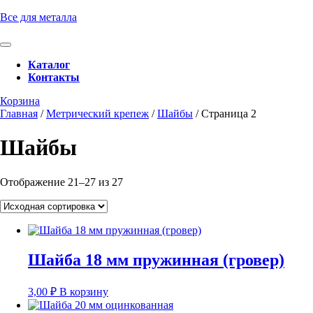
Перейти
Все для металла
к
содержимому
Кнопка
Перейти
Открыть
Каталог
к
Контакты
содержимому
Кнопка
Забронировать
Корзина
Закрыть
консультацию
Главная
/
Метрический крепеж
/
Шайбы
/ Страница 2
Шайбы
Отображение 21–27 из 27
Шайба 18 мм пружинная (гровер)
3,00
₽
В корзину