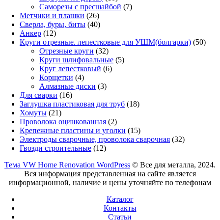
товаров
7
Саморезы с пресшайбой
7
26
товаров
Метчики и плашки
26
товаров
40
Сверла, буры, биты
40
12
товаров
Анкер
12
товаров
50
Круги отрезные. лепестковые для УШМ(болгарки)
50
32
това
Отрезные круги
32
товара
5
Круги шлифовальные
5
6
товаров
Круг лепестковый
6
4
товаров
Корщетки
4
товара
3
Алмазные диски
3
16
товара
Для сварки
16
товаров
18
Заглушка пластиковая для труб
18
21
товаров
Хомуты
21
товар
2
Проволока оцинкованная
2
товара
15
Крепежные пластины и уголки
15
товаров
32
Электроды сварочные, проволока сварочная
32
12
товара
Гвозди строительные
12
товаров
Тема VW Home Renovation WordPress
© Все для металла, 2024.
Вся информация представленная на сайте является
информационной, наличие и цены уточняйте по телефонам
Каталог
Контакты
Статьи