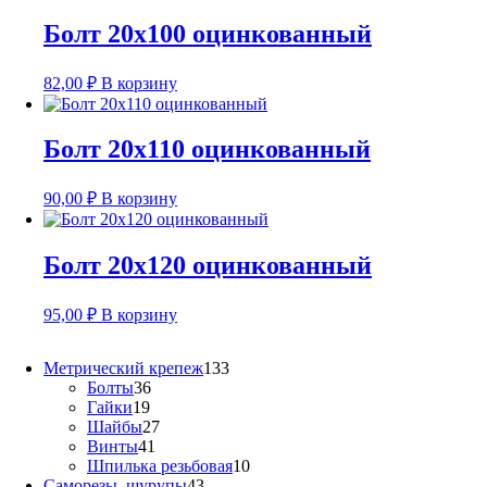
Болт 20х100 оцинкованный
82,00
₽
В корзину
Болт 20х110 оцинкованный
90,00
₽
В корзину
Болт 20х120 оцинкованный
95,00
₽
В корзину
133
Метрический крепеж
133
36
товара
Болты
36
19
товаров
Гайки
19
товаров
27
Шайбы
27
41
товаров
Винты
41
товар
10
Шпилька резьбовая
10
43
товаров
Саморезы, шурупы
43