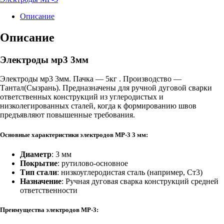
3мм
Описание
Описание
Электроды мр3 3мм
Электроды мр3 3мм. Пачка — 5кг . Производство —
Тантал(Сызрань). Предназначены для ручной дуговой сварки
ответственных конструкций из углеродистых и
низколегированных сталей, когда к формированию швов
предъявляют повышенные требования.
Основные характеристики электродов МР-3 3 мм:
Диаметр
: 3 мм
Покрытие
: рутилово-основное
Тип стали
: низкоуглеродистая сталь (например, Ст3)
Назначение
: Ручная дуговая сварка конструкций средней
ответственности
Преимущества электродов МР-3: