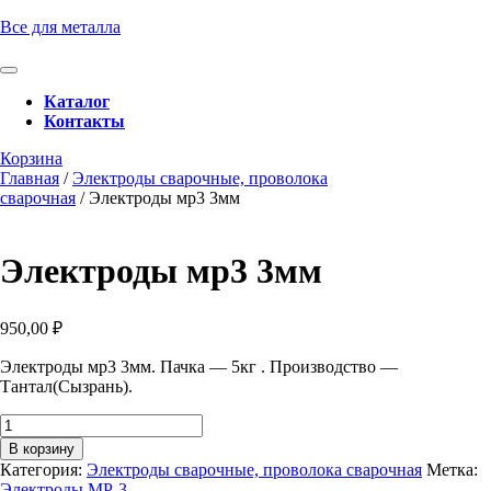
Перейти
Все для металла
к
содержимому
Кнопка
Перейти
Открыть
Каталог
к
Контакты
содержимому
Кнопка
Забронировать
Корзина
Закрыть
консультацию
Главная
/
Электроды сварочные, проволока
сварочная
/ Электроды мр3 3мм
Электроды мр3 3мм
950,00
₽
Электроды мр3 3мм. Пачка — 5кг . Производство —
Тантал(Сызрань).
Количество
товара
В корзину
Электроды
Категория:
Электроды сварочные, проволока сварочная
Метка:
мр3
Электроды МР-3